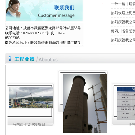
·
一带一路｜建
·
热烈欢迎上海
·
热烈庆祝我公
公司地址：成都市武侯区聚龙路16号2栋8层55号
·
贺四川省鲁艺
联系电话：028-85002305 传 真：028-
850023
·
热烈庆祝我公
驻呼机构地址：呼和浩特市新华西街明泽广场D
座1单元1301
室
联系电话：13666109153 传 真：0471-6231867
网 址：
www.sclylw.com
马来西亚英飞凌项目
呼铁